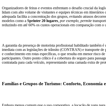
Organizadores de feiras e eventos enfrentam o desafio crucial da logí
lidam com alto volume de visitantes e equipes técnicas em itinerári
adequada facilita a concentração dos grupos, evitando atrasos decorren
modelos como a
Sprinter 20 lugares
, por exemplo, permite
transport
reduzindo em até 60% os custos operacionais em comparação com o u
A garantia da presença de motorista profissional habilitado também é
imediata com as legislações de trânsito (CONTRAN) e transporte de p
e conhecimento em rotas específicas, o que resulta em menor risco de 
participantes. Outro ponto crítico é a cobertura do seguro para passag
contratada para cada veículo, representando uma camada extra de pro
Famílias e Grupos de Turismo: Conforto, Economia e 
Embora menos comum que o uso corporativo, a locação de vans para vi