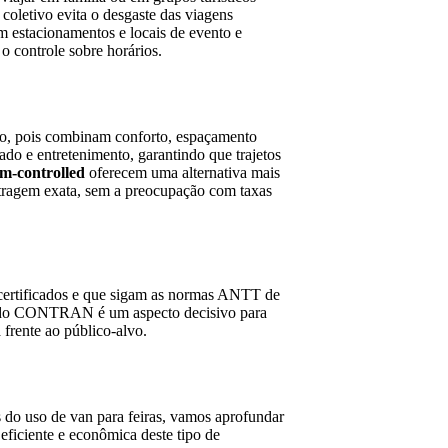
coletivo evita o desgaste das viagens
m estacionamentos e locais de evento e
 o controle sobre horários.
to, pois combinam conforto, espaçamento
do e entretenimento, garantindo que trajetos
m-controlled
oferecem uma alternativa mais
tragem exata, sem a preocupação com taxas
s certificados e que sigam as normas ANTT de
lar do CONTRAN é um aspecto decisivo para
 frente ao público-alvo.
 do uso de van para feiras, vamos aprofundar
eficiente e econômica deste tipo de