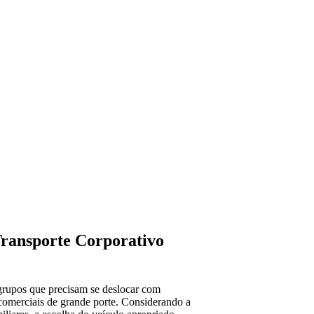
0
0
ransporte Corporativo
grupos que precisam se deslocar com
 comerciais de grande porte. Considerando a