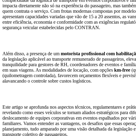
complexidade da logística de transporte em eventos corporativos e fam
impacta diretamente não só na experiência do passageiro, mas també
quem contrata o serviço. Com frotas modernas compostas por model
apresentam capacidades variadas que vão de 15 a 20 assentos, as vans
entre eficiência, economia e conformidade com as exigências regulat
segurança veicular estabelecidas pelo CONTRAN.
Além disso, a presença de um
motorista profissional com habilitaç
da legislação aplicável ao transporte remunerado de passageiros, ele
tranquilidade para gestores de RH, coordenadores de eventos e famíli
em suas viagens. As modalidades de locação, com opções
km-free
(q
(quilometragem controlada), favorecem orçamentos flexíveis e previsí
alavancando o controle sobre custos logísticos.
Este artigo se aprofunda nos aspectos técnicos, regulamentares e práti
revelando como esses veículos se tornam aliados estratégicos para dif
deslocamento de equipes corporativas em eventos espalhados por vári
familiares. Vamos entender as vantagens, os desafios que essas opera
planejamento, tudo amparado por uma visão detalhada da legislação e
transporte coletivo de passageiros.