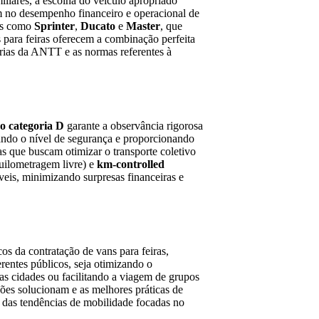
iliares, a escolha do veículo apropriado
m no desempenho financeiro e operacional de
os como
Sprinter
,
Ducato
e
Master
, que
 para feiras oferecem a combinação perfeita
órias da ANTT e as normas referentes à
ão categoria D
garante a observância rigorosa
vando o nível de segurança e proporcionando
as que buscam otimizar o transporte coletivo
uilometragem livre) e
km-controlled
veis, minimizando surpresas financeiras e
cos da contratação de vans para feiras,
erentes públicos, seja otimizando o
as cidades ou facilitando a viagem de grupos
ções solucionam e as melhores práticas de
 das tendências de mobilidade focadas no