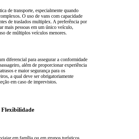
stica de transporte, especialmente quando
os complexos. O uso de vans com capacidade
tes de traslados multiplex. A preferência por
ar mais pessoas em um único veículo,
so de múltiplos veículos menores.
 um diferencial para assegurar a conformidade
assageiro, além de proporcionar experiência
atrasos e maior segurança para os
eiros, a qual deve ser obrigatoriamente
teção em caso de imprevistos.
Flexibilidade
ajar em família ou em grupos turísticos