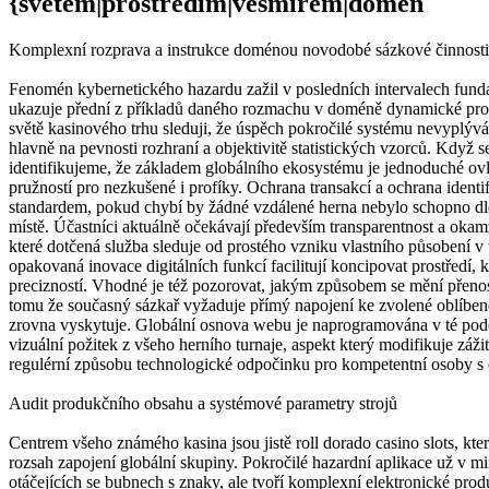
{světem|prostředím|vesmírem|domén
Komplexní rozprava a instrukce doménou novodobé sázkové činnosti
Fenomén kybernetického hazardu zažil v posledních intervalech fund
ukazuje přední z příkladů daného rozmachu v doméně dynamické prod
světě kasinového trhu sleduji, že úspěch pokročilé systému nevyplývá j
hlavně na pevnosti rozhraní a objektivitě statistických vzorců. Když 
identifikujeme, že základem globálního ekosystému je jednoduché ovlá
pružností pro nezkušené i profíky. Ochrana transakcí a ochrana identi
standardem, pokud chybí by žádné vzdálené herna nebylo schopno d
místě. Účastníci aktuálně očekávají především transparentnost a okamž
které dotčená služba sleduje od prostého vzniku vlastního působení
opakovaná inovace digitálních funkcí facilitují koncipovat prostředí,
precizností. Vhodné je též pozorovat, jakým způsobem se mění přen
tomu že současný sázkař vyžaduje přímý napojení ke zvolené oblíbené r
zrovna vyskytuje. Globální osnova webu je naprogramována v té podo
vizuální požitek z všeho herního turnaje, aspekt který modifikuje záži
regulérní způsobu technologické odpočinku pro kompetentní osoby 
Audit produkčního obsahu a systémové parametry strojů
Centrem všeho známého kasina jsou jistě roll dorado casino slots, kter
rozsah zapojení globální skupiny. Pokročilé hazardní aplikace už v m
otáčejících se bubnech s znaky, ale tvoří komplexní elektronické pro