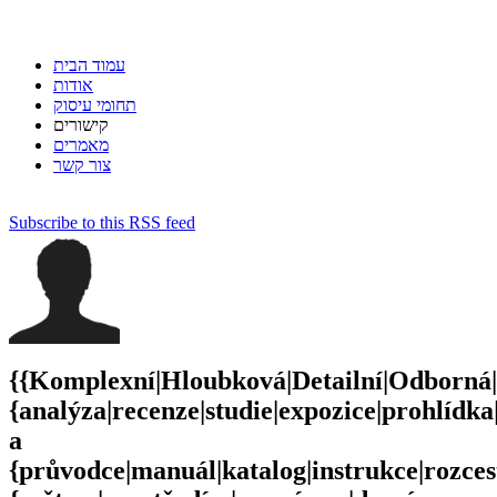
עמוד הבית
אודות
תחומי עיסוק
קישורים
מאמרים
צור קשר
Subscribe to this RSS feed
{{Komplexní|Hloubková|Detailní|Odborná|
{analýza|recenze|studie|expozice|prohlídk
a
{průvodce|manuál|katalog|instrukce|rozce