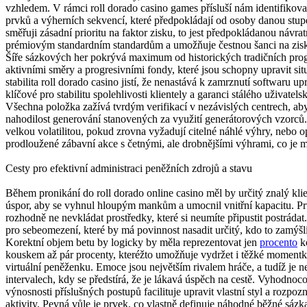
vzhledem. V rámci roll dorado casino games přísluší nám identifikova
prvků a výherních sekvencí, které předpokládají od osoby danou stupeň
směřuji zásadní prioritu na faktor zisku, to jest předpokládanou návrat
prémiovým standardním standardům a umožňuje čestnou šanci na zisk
Šíře sázkových her pokrývá maximum od historických tradičních progra
aktivními směry a progresivními fondy, které jsou schopny upravit si
stabilita roll dorado casino jistí, že nenastává k zamrznutí softwaru up
klíčové pro stabilitu spolehlivosti klientely a garanci stálého uživa
Všechna položka zažívá tvrdým verifikací v nezávislých centrech, ab
nahodilost generování stanovených za využití generátorových vzorců.
velkou volatilitou, pokud zrovna vyžadují citelné náhlé výhry, nebo o
prodloužené zábavní akce s četnými, ale drobnějšími výhrami, co je m
Cesty pro efektivní administraci peněžních zdrojů a stavu
Během pronikání do roll dorado online casino měl by určitý znalý kli
úspor, aby se vyhnul hloupým mankům a umocnil vnitřní kapacitu. P
rozhodně ne nevkládat prostředky, které si neumíte připustit postráda
pro sebeomezení, které by má povinnost nasadit určitý, kdo to zamýšl
Korektní objem betu by logicky by měla reprezentovat jen
procento
ko
kouskem až pár procenty, kteréžto umožňuje vydržet i těžké momen
virtuální peněženku. Emoce jsou největším rivalem hráče, a tudíž je ne
intervalech, kdy se předstírá, že je lákavá úspěch na cestě. Vyhodno
výnosnosti příslušných postupů facilituje upravit vlastní styl a rozpo
aktivity. Pevná vůle je prvek, co vlastně definuje náhodné běžné sázk