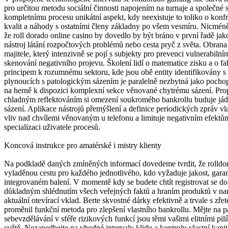
pro určitou metodu sociální činnosti napojením na turnaje a společn
kompletnímu procesu unikátní aspekt, kdy neexistuje to toliko o konf
kvalit a náhody s ostatními členy základny po všem vesmíru. Nicméně 
že roll dorado online casino by dovedlo by být bráno v první řadě jako
nástroj látání rozpočtových problémů nebo cesta pryč z světa. Obrana
majitele, který intenzivně se pojí s subjekty pro prevenci vulnerabi
skenování negativního projevu. Školení lidí o matematice zisku a o fak
principem k rozumnému sektoru, kde jsou obě entity identifikovány s
plynoucích s patologickým sázením je paralelně nezbytná jako pochop
na herně k dispozici komplexní sekce věnované chytrému sázení. Pro
chladným reflektováním si omezení soukromého bankrollu buduje já
sázení. Aplikace nástrojů přemýšlení a definice periodických zpráv v
vliv nad chvílemi věnovaným u telefonu a limituje negativním efektů
specializaci uživatele procesů.
Koncová instrukce pro amatérské i mistry klienty
Na podkladě daných zmíněných informací dovedeme tvrdit, že rolldor
vyladěnou cestu pro každého jednotlivého, kdo vyžaduje jakost, gara
integrovaném balení. V momentě kdy se budete chtít registrovat se do 
důkladným shlédnutím všech veřejných faktů a hraním produktů v naneč
aktuální otevírací vklad. Berte skvostné dárky efektivně a trvale s zř
proměnil funkční metoda pro zlepšení vlastního bankrollu. Mějte na pam
sebevzdělávání v sféře rizikových funkcí jsou těmi vašimi elitními pil
světě. Nezanedbejte na vhodné intervaly klidu a kontrolu vlastní kap